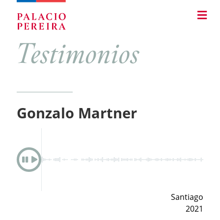
Pasar
Skip
al
to
contenido
main
principal
navigation
Gonzalo Martner
Play
Santiago
2021