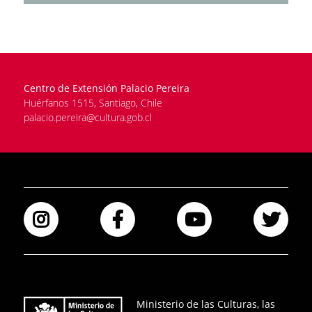
Centro de Extensión Palacio Pereira
Huérfanos 1515, Santiago, Chile
palacio.pereira@cultura.gob.cl
Instagram
Facebook
Youtube
Twi
Ministerio de las Culturas, las