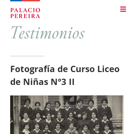
Pasar
Skip
al
to
contenido
main
principal
navigation
Fotografía de Curso Liceo
de Niñas N°3 II